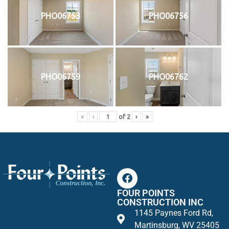
PHO06753
PHO06756
PHO06759
PHO06762
«
‹
of
2
›
»
FOUR POINTS
CONSTRUCTION INC
1145 Paynes Ford Rd,
Martinsburg, WV 25405