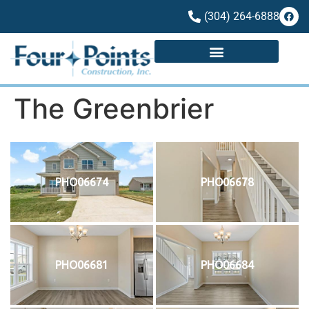
(304) 264-6888
The Greenbrier
PHO06674
PHO06678
PHO06681
PHO06684